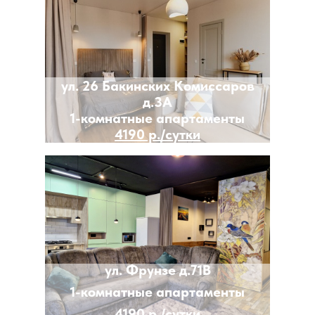
ул. 26 Бакинских Комиссаров
д.3А
1-комнатные апартаменты
4190 р./сутки
ул. Фрунзе д.71В
1-комнатные апартаменты
4190 р./сутки