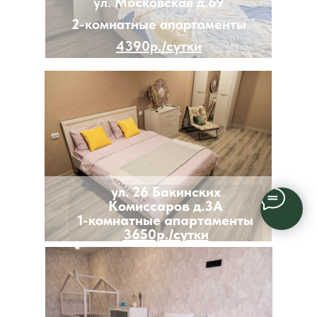
ул. Московская д.69
2-комнатные апартаменты
4390р./сутки
ул. 26 Бакинских
Комиссаров д.3А
1-комнатные апартаменты
3650р./сутки